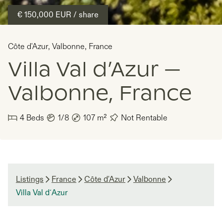
€ 150,000
EUR
/ share
Côte d'Azur
,
Valbonne
,
France
Villa Val d’Azur —
Valbonne, France
4
Beds
1/8
107
m²
Not Rentable
Listings
France
Côte d'Azur
Valbonne
Villa Val d´Azur